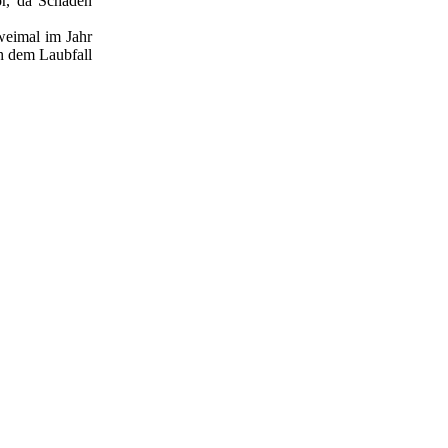
or, da Schäden
weimal im Jahr
ch dem Laubfall