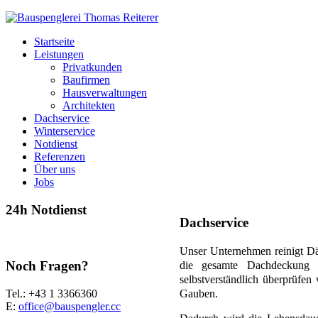
Startseite
Leistungen
Privatkunden
Baufirmen
Hausverwaltungen
Architekten
Dachservice
Winterservice
Notdienst
Referenzen
Über uns
Jobs
24h Notdienst
Dachservice
Tel.:
0660 349 2216
Unser Unternehmen reinigt Däc
Noch Fragen?
die gesamte Dachdeckung 
selbstverständlich überprüfe
Tel.: +43 1 3366360
Gauben.
E
:
office@bauspengler.cc