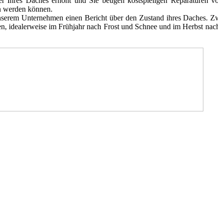
r Ihres Daches erhöht und Sie beugen kostspieligen Reparaturen v
en werden können.
nserem Unternehmen einen Bericht über den Zustand ihres Daches. Z
den, idealerweise im Frühjahr nach Frost und Schnee und im Herbst na